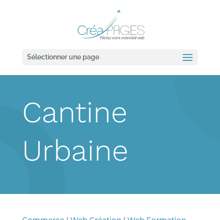
Sélectionner une page
Cantine
Urbaine
Commerce
|
Web Création
|
Web Formation