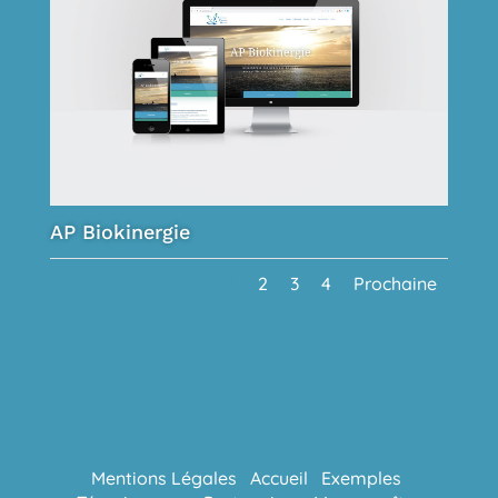
AP Biokinergie
1
2
3
4
Prochaine
Mentions Légales
Accueil
Exemples