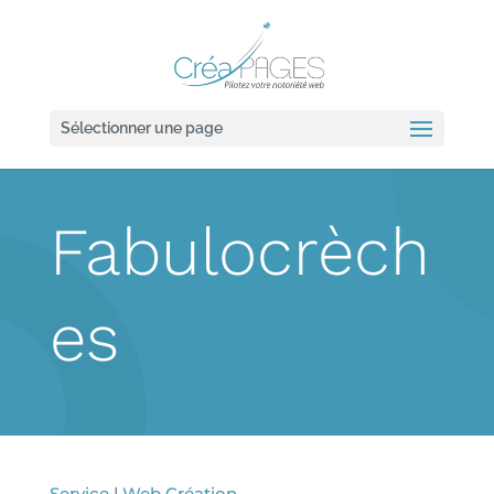
Sélectionner une page
Fabulocrèch
es
Service
|
Web Création